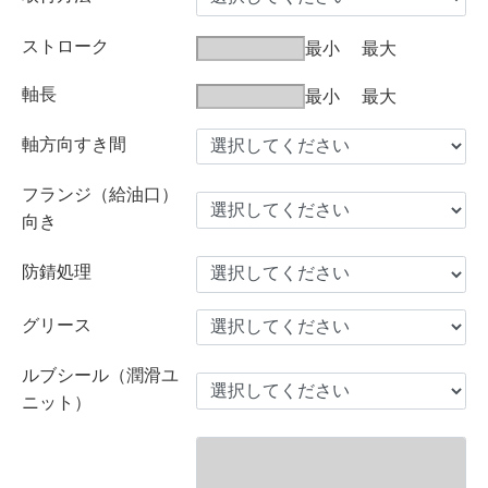
ストローク
最小
最大
軸長
最小
最大
軸方向すき間
フランジ（給油口）
向き
防錆処理
グリース
ルブシール（潤滑ユ
ニット）