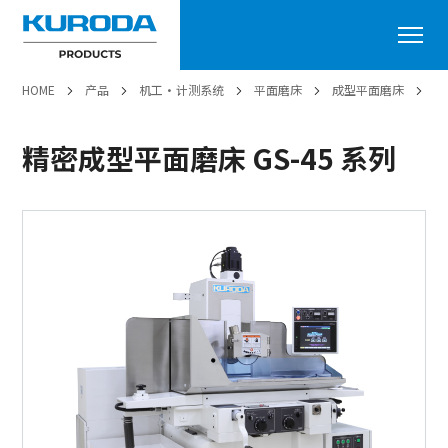
HOME
产品
机工・计测系统
平面磨床
成型平面磨床
精
精密成型平面磨床 GS-45 系列