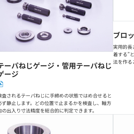
ブロ
実用的長
着する”
法を作る
テーパねじゲージ・管用テーパねじ
ゲージ
検査されるテーパねじに手締めの状態ではめ合せると
必ず静止します。どの位置で止まるかを検査し、軸方
向の出入り寸法精度を総合的に判定できます。