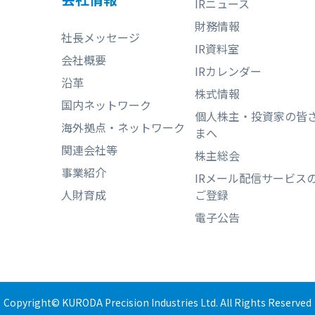
IRニュース
財務情報
社長メッセージ
IR資料室
会社概要
IRカレンダー
沿革
株式情報
国内ネットワーク
個人株主・投資家の皆
海外拠点・ネットワーク
まへ
関連会社等
株主総会
事業紹介
IRメール配信サービス
人財育成
ご登録
電子公告
Copyright© KURODA Precision Industries Ltd. All Rights Reserved