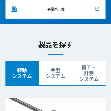
事業所一覧
製品を探す
機工・
駆動
金型
計測
システム
システム
システム