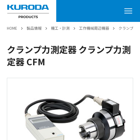
HOME
製品情報
機工・計測
工作機械周辺機器
クランプ力
クランプ力測定器 クランプ力測
定器 CFM