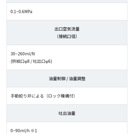
0.1~0.6MPa
出口空気流量
（接続口径）
30~260ml/N
(供給口φ8 / 吐出口φ6)
油量制御 / 油量調整
手動絞り弁による（ロック機構付）
吐出油量
0~90ml/h ※1