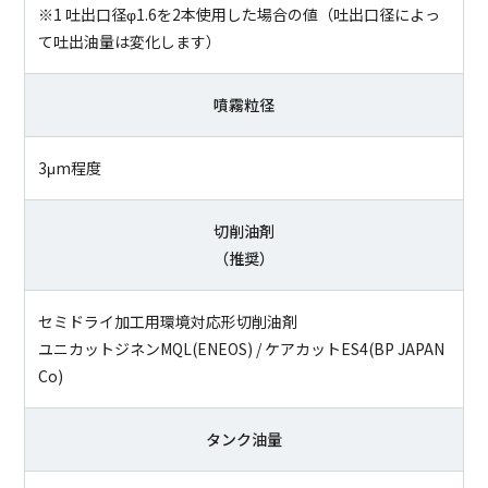
※1 吐出口径φ1.6を2本使用した場合の値（吐出口径によっ
て吐出油量は変化します）
噴霧粒径
3μm程度
切削油剤
（推奨）
セミドライ加工用環境対応形切削油剤
ユニカットジネンMQL(ENEOS) / ケアカットES4(BP JAPAN
Co)
タンク油量