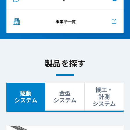
事業所一覧
製品を探す
機工・
駆動
金型
計測
システム
システム
システム