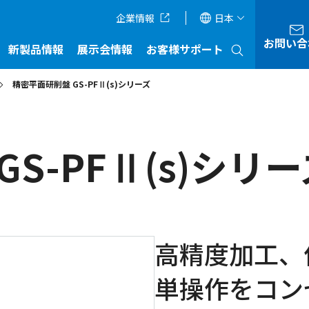
企業情報
日本
お問い合
新製品情報
展示会情報
お客様サポート
精密平面研削盤 GS-PFⅡ(s)シリーズ
S-PFⅡ(s)シリー
高精度加工、
単操作をコン