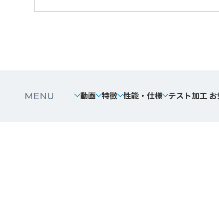
動画
特徴
性能・仕様
テスト加工 
MENU