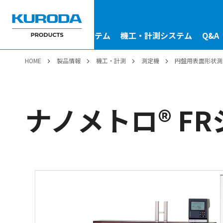
駆動システム
金型システム
機工・計測システム
Q&A
HOME
製品情報
機工・計測
測定機
円盤用表面形状測
ナノメトロ® F