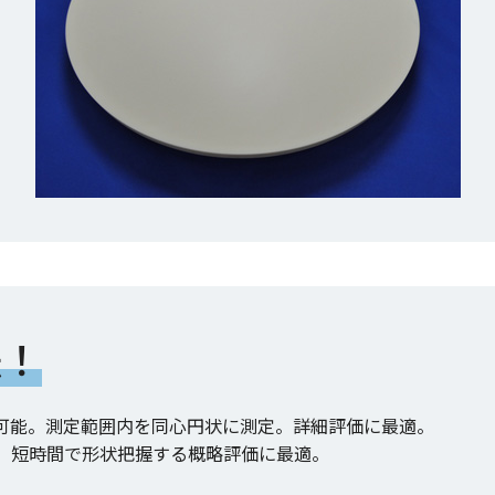
法！
可能。測定範囲内を同心円状に測定。詳細評価に最適。
。短時間で形状把握する概略評価に最適。