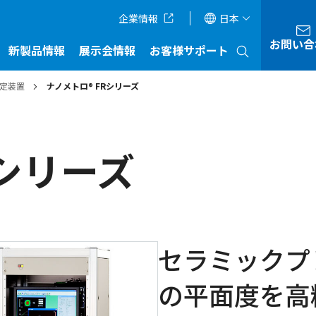
企業情報
日本
お問い合
新製品情報
展示会情報
お客様サポート
定装置
ナノメトロ® FRシリーズ
Rシリーズ
セラミックプ
の平面度を高